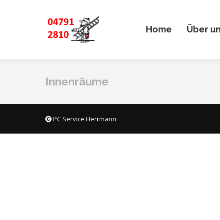
Home
Über u
Innenräume
PC Service Herrmann