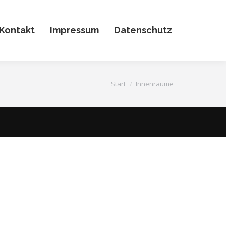
Kontakt
Impressum
Datenschutz
Sie befinden sich hier:
Start
Innenräume