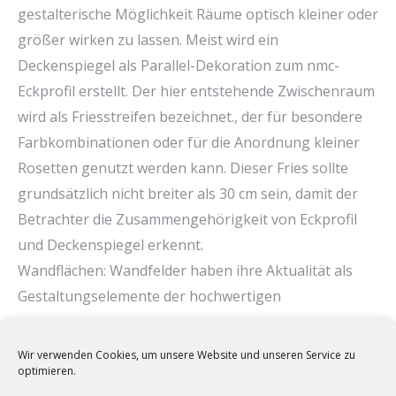
gestalterische Möglichkeit Räume optisch kleiner oder
größer wirken zu lassen. Meist wird ein
Deckenspiegel als Parallel-Dekoration zum nmc-
Eckprofil erstellt. Der hier entstehende Zwischenraum
wird als Friesstreifen bezeichnet., der für besondere
Farbkombinationen oder für die Anordnung kleiner
Rosetten genutzt werden kann. Dieser Fries sollte
grundsätzlich nicht breiter als 30 cm sein, damit der
Betrachter die Zusammengehörigkeit von Eckprofil
und Deckenspiegel erkennt.
Wandflächen: Wandfelder haben ihre Aktualität als
Gestaltungselemente der hochwertigen
Raumdekoration bis heute nicht verloren. Mit der
Richtigen Dimensionierung und Plazierung von
Wir verwenden Cookies, um unsere Website und unseren Service zu
Wandfeldern hat man die Möglichkeit, Wände optisch
optimieren.