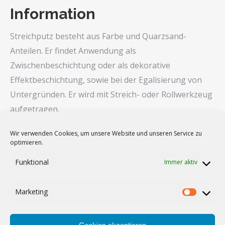
Information
Streichputz besteht aus Farbe und Quarzsand-
Anteilen. Er findet Anwendung als
Zwischenbeschichtung oder als dekorative
Effektbeschichtung, sowie bei der Egalisierung von
Untergründen. Er wird mit Streich- oder Rollwerkzeug
aufgetragen.
Streichputz ist für die meisten Oberflächen im
Wir verwenden Cookies, um unsere Website und unseren Service zu
Innenbereich geeignet. Es gibt ihn in den Körnungen
optimieren.
Funktional
fein, ca. 500–700 g/m²
Immer aktiv
mittel, ca. 600–750 g/m²
grob, ca. 650–800 g/m²
Marketing
Market
supergrob, ca. 700–1500 g/m²