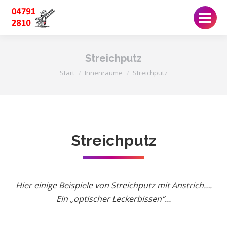
Streichputz
Sie befinden sich hier:
Start
Innenräume
Streichputz
Streichputz
Hier einige Beispiele von Streichputz mit Anstrich….
Ein „optischer Leckerbissen“…